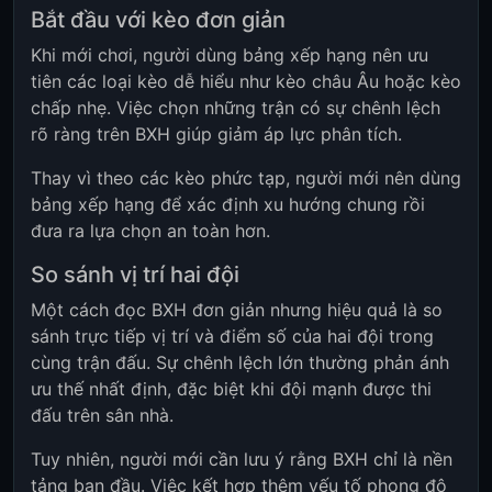
Bắt đầu với kèo đơn giản
Khi mới chơi, người dùng bảng xếp hạng nên ưu
tiên các loại kèo dễ hiểu như kèo châu Âu hoặc kèo
chấp nhẹ. Việc chọn những trận có sự chênh lệch
rõ ràng trên BXH giúp giảm áp lực phân tích.
Thay vì theo các kèo phức tạp, người mới nên dùng
bảng xếp hạng để xác định xu hướng chung rồi
đưa ra lựa chọn an toàn hơn.
So sánh vị trí hai đội
Một cách đọc BXH đơn giản nhưng hiệu quả là so
sánh trực tiếp vị trí và điểm số của hai đội trong
cùng trận đấu. Sự chênh lệch lớn thường phản ánh
ưu thế nhất định, đặc biệt khi đội mạnh được thi
đấu trên sân nhà.
Tuy nhiên, người mới cần lưu ý rằng BXH chỉ là nền
tảng ban đầu. Việc kết hợp thêm yếu tố phong độ