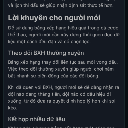
và lịch thi đấu sẽ giúp nhận định sát thực tế hơn.
Lời khuyên cho người mới
Để sử dụng bảng xếp hạng hiệu quả trong cá cược
thể thao, người mới cần xây dựng thói quen đọc dữ
liệu một cách đều đặn và có chọn lọc.
Theo dõi BXH thường xuyên
Bảng xếp hạng
thay đổi liên tục sau mỗi vòng đấu.
Việc theo dõi thường xuyên giúp người chơi nắm
bắt nhanh sự biến động của các đội bóng.
Khi đã quen với BXH, người mới sẽ dễ dàng nhận ra
đội nào đang thăng tiến, đội nào có dấu hiệu đi
xuống, từ đó đưa ra quyết định hợp lý hơn khi soi
kèo.
Kết hợp nhiều dữ liệu