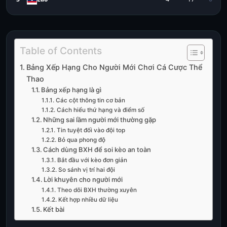
Table of Contents
Bảng Xếp Hạng Cho Người Mới Chơi Cá Cược Thể
Thao
Bảng xếp hạng là gì
Các cột thông tin cơ bản
Cách hiểu thứ hạng và điểm số
Những sai lầm người mới thường gặp
Tin tuyệt đối vào đội top
Bỏ qua phong độ
Cách dùng BXH để soi kèo an toàn
Bắt đầu với kèo đơn giản
So sánh vị trí hai đội
Lời khuyên cho người mới
Theo dõi BXH thường xuyên
Kết hợp nhiều dữ liệu
Kết bài