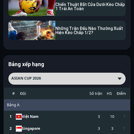
Chiến Thuật Bắt Cửa Dưới Kèo Chấp
1 Trái An Toàn
Những Trận Đấu Nào Thường Xuất
Hiện Kèo Chấp 1/2?
Bảng xếp hạng
ASIAN CUP 2026
#
Đội
Số trận
HS
Điểm
Bảng
A
1
Việt Nam
3
10
7
2
Singapore
3
3
7