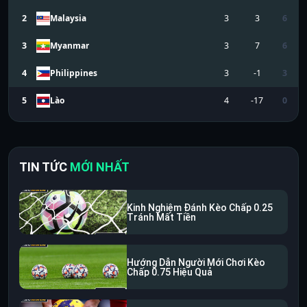
2
Malaysia
3
3
6
3
Myanmar
3
7
6
4
Philippines
3
-1
3
5
Lào
4
-17
0
TIN TỨC
MỚI NHẤT
Kinh Nghiệm Đánh Kèo Chấp 0.25
Tránh Mất Tiền
Hướng Dẫn Người Mới Chơi Kèo
Chấp 0.75 Hiệu Quả