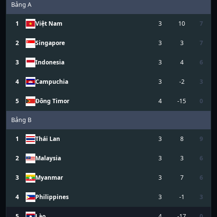
Bảng
A
1
Việt Nam
3
10
7
2
Singapore
3
3
7
3
Indonesia
3
4
6
4
Campuchia
3
-2
3
5
Đông Timor
4
-15
0
Bảng
B
1
Thái Lan
3
8
9
2
Malaysia
3
3
6
3
Myanmar
3
7
6
4
Philippines
3
-1
3
5
Lào
4
-17
0