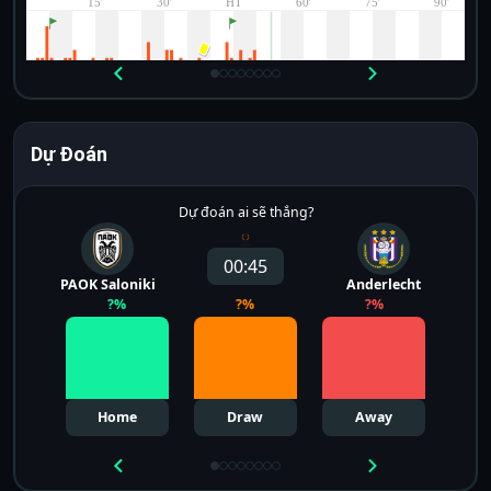
Dự Đoán
Dự đoán ai sẽ thắng?
00:45
PAOK Saloniki
Anderlecht
?
%
?
%
?
%
Home
Draw
Away