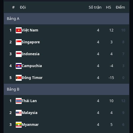
#
Đội
Số trận
HS
Điểm
Bảng
A
1
Việt Nam
4
12
10
2
Singapore
4
3
8
3
Indonesia
4
4
7
4
Campuchia
4
-4
3
5
Đông Timor
4
-15
0
Bảng
B
1
Thái Lan
4
10
12
2
Malaysia
4
4
9
3
Myanmar
4
5
6