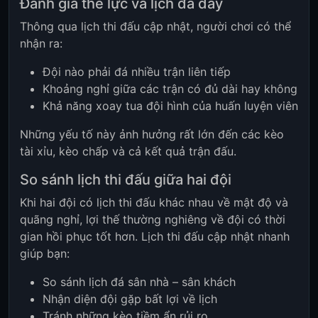
Đánh giá thể lực và lịch đá dày
Thông qua lịch thi đấu cập nhật, người chơi có thể
nhận ra:
Đội nào phải đá nhiều trận liên tiếp
Khoảng nghỉ giữa các trận có đủ dài hay không
Khả năng xoay tua đội hình của huấn luyện viên
Những yếu tố này ảnh hưởng rất lớn đến các kèo
tài xỉu, kèo chấp và cả kết quả trận đấu.
So sánh lịch thi đấu giữa hai đội
Khi hai đội có lịch thi đấu khác nhau về mật độ và
quãng nghỉ, lợi thế thường nghiêng về đội có thời
gian hồi phục tốt hơn. Lịch thi đấu cập nhật nhanh
giúp bạn:
So sánh lịch đá sân nhà – sân khách
Nhận diện đội gặp bất lợi về lịch
Tránh những kèo tiềm ẩn rủi ro