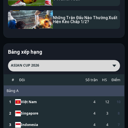
Những Trận Đấu Nào Thường Xuất
Hiện Kèo Chấp 1/2?
Bảng xếp hạng
ASIAN CUP 2026
#
Đội
Số trận
HS
Điểm
Bảng
A
1
Việt Nam
4
12
10
2
Singapore
4
3
8
3
Indonesia
4
4
7