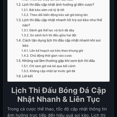
Lịch thi đấu cập nhật ảnh hưởng gì đến cược?
Bắt kèo sớm với tỷ lệ tốt
Theo dõi biến động kèo sát giờ bóng lăn
Lịch thi đấu cập nhật nhanh hỗ trợ soi kèo như thế
nào?
Đánh giá thể lực và lịch đá dày
So sánh lịch thi đấu giữa hai đội
Cách tận dụng lịch thi đấu cập nhật nhanh khi soi
kèo
Lên kế hoạch soi kèo theo khung giờ
Chủ động thời gian vào cược
Những sai lầm thường gặp khi xem lịch thi đấu
Chỉ xem giờ mà bỏ qua bối cảnh
Không cập nhật lại trước giờ đá
Lời kết
Lịch Thi Đấu Bóng Đá Cập
Nhật Nhanh & Liên Tục
Trong cá cược thể thao, tốc độ cập nhật thông tin
ảnh hưởng trực tiếp đến hiệu quả soi kèo.
Lịch thi