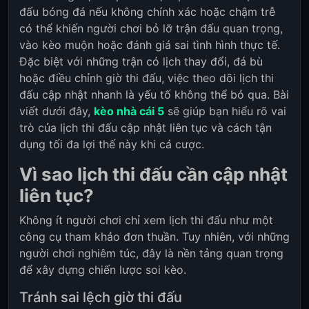
đấu
bóng đá nếu không chính xác hoặc chậm trễ
có thể khiến người chơi bỏ lỡ trận đấu quan trọng,
vào kèo muộn hoặc đánh giá sai tình hình thực tế.
Đặc biệt với những trận có lịch thay đổi, đá bù
hoặc điều chỉnh giờ thi đấu, việc theo dõi lịch thi
đấu cập nhật nhanh là yếu tố không thể bỏ qua. Bài
viết dưới đây,
kèo nhà cái 5
sẽ giúp bạn hiểu rõ vai
trò của lịch thi đấu cập nhật liên tục và cách tận
dụng tối đa lợi thế này khi cá cược.
Vì sao lịch thi đấu cần cập nhật
liên tục?
Không ít người chơi chỉ xem
lịch thi đấu
như một
công cụ tham khảo đơn thuần. Tuy nhiên, với những
người chơi nghiêm túc, đây là nền tảng quan trọng
để xây dựng chiến lược soi kèo.
Tránh sai lệch giờ thi đấu