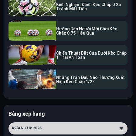
Kinh Nghiệm Đánh Kèo Chấp 0.25
Tránh Mất Tiền
Hướng Dẫn Người Mới Chơi Kèo
Chấp 0.75 Hiệu Quả
Chiến Thuật Bắt Cửa Dưới Kèo Chấp
1 Trái An Toàn
Những Trận Đấu Nào Thường Xuất
Hiện Kèo Chấp 1/2?
Bảng xếp hạng
ASIAN CUP 2026