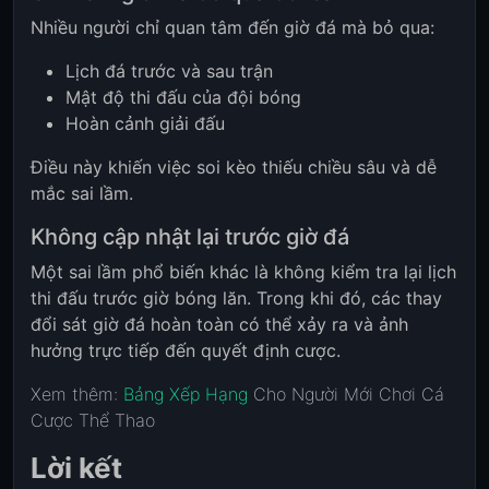
Nhiều người chỉ quan tâm đến giờ đá mà bỏ qua:
Lịch đá trước và sau trận
Mật độ thi đấu của đội bóng
Hoàn cảnh giải đấu
Điều này khiến việc soi kèo thiếu chiều sâu và dễ
mắc sai lầm.
Không cập nhật lại trước giờ đá
Một sai lầm phổ biến khác là không kiểm tra lại lịch
thi đấu trước giờ bóng lăn. Trong khi đó, các thay
đổi sát giờ đá hoàn toàn có thể xảy ra và ảnh
hưởng trực tiếp đến quyết định cược.
Xem thêm:
Bảng Xếp Hạng
Cho Người Mới Chơi Cá
Cược Thể Thao
Lời kết