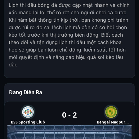
Lịch thi đấu
bóng đá được cập nhật nhanh và chính
xác mang lại lợi thế rõ rệt cho người chơi cá cược.
Khi nắm bắt thông tin kịp thời, bạn không chỉ tránh
được rủi ro do sai lệch lịch mà còn có cơ hội chọn
kèo tốt trước khi thị trường biến động. Biết cách
theo dõi và tận dụng lịch thi đấu một cách khoa
học sẽ giúp bạn luôn chủ động, kiểm soát tốt hơn
mỗi quyết định và nâng cao hiệu quả soi kèo lâu
dài.
Đang Diễn Ra
0
-
2
BSS Sporting Club
Bengal Nagpur
T
Railway FC