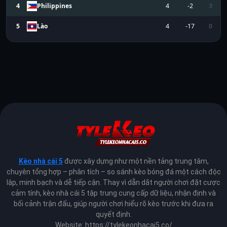
4
Philippines
4
-2
3
5
Lào
4
-17
0
Kèo nhà cái 5
được xây dựng như một nền tảng trung tâm,
chuyên tổng hợp – phân tích – so sánh kèo bóng đá một cách độc
lập, minh bạch và dễ tiếp cận. Thay vì dẫn dắt người chơi đặt cược
cảm tính, kèo nhà cái 5 tập trung cung cấp dữ liệu, nhận định và
bối cảnh trận đấu, giúp người chơi hiểu rõ kèo trước khi đưa ra
quyết định.
Website: https://tylekeonhacai5.co/