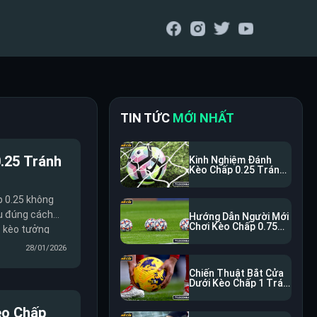
TIN TỨC
MỚI NHẤT
.25 Tránh
Kinh Nghiệm Đánh
4
-
1
3
-
0
Kèo Chấp 0.25 Tránh
Mất Tiền
Grindavik
Cobh
Treaty
Ulfarni
p 0.25 không
Ramblers
United
ểu đúng cách
Hướng Dẫn Người Mới
Chơi Kèo Chấp 0.75
c kèo tưởng
Hiệu Quả
 cái sử dụng
28/01/2026
Chiến Thuật Bắt Cửa
Dưới Kèo Chấp 1 Trái
An Toàn
èo Chấp