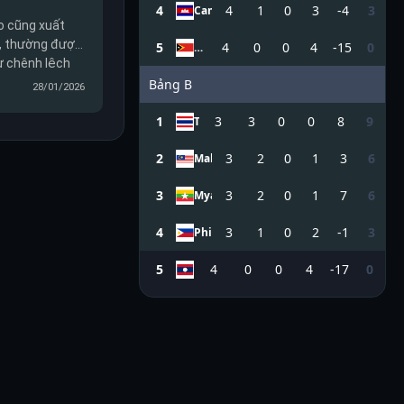
4
4
1
0
3
-4
3
Campuchia
èo cũng xuất
ù, thường được
5
4
0
0
4
-15
0
Đông
Timor
ự chênh lệch
sân bãi. Với
Bảng
B
28/01/2026
1
3
3
0
0
8
9
Thái
Lan
2
3
2
0
1
3
6
Malaysia
3
3
2
0
1
7
6
Myanmar
4
3
1
0
2
-1
3
Philippines
5
4
0
0
4
-17
0
Lào