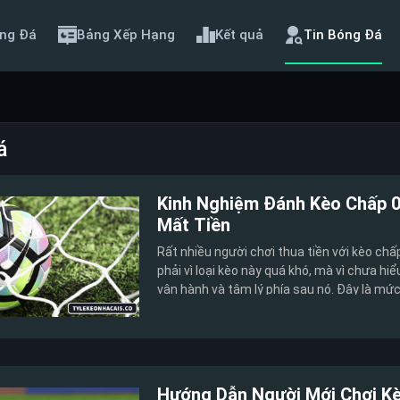
óng Đá
Bảng Xếp Hạng
Kết quả
Tin Bóng Đá
á
Kinh Nghiệm Đánh Kèo Chấp 0
3
-
0
Mất Tiền
Nữ
Leiknir
Fylkir
UMF
Rất nhiều người chơi thua tiền với kèo chấ
Vikingur
Reykjavik
Afturelding
phải vì loại kèo này quá khó, mà vì chưa hi
Reykjavik
vận hành và tâm lý phía sau nó. Đây là mứ
chừng an toàn nhưng lại thường được nhà
để dẫn dắt dòng tiền và giăng […]
Hướng Dẫn Người Mới Chơi K