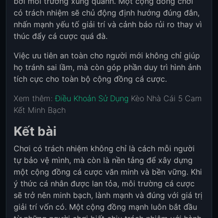
bởi môi trường xung quanh. Một cộng đồng chơi
có trách nhiệm sẽ chủ động định hướng đúng đắn,
nhấn mạnh yếu tố giải trí và cảnh báo rủi ro thay vì
thúc đẩy cá cược quá đà.
Việc ưu tiên an toàn cho người mới không chỉ giúp
họ tránh sai lầm, mà còn góp phần duy trì hình ảnh
tích cực cho toàn bộ cộng đồng cá cược.
Xem thêm:
Điều Khoản Sử Dụng
Kèo Nhà Cái 5 Cam
Kết Minh Bạch
Kết bài
Chơi có trách nhiệm
không chỉ là cách mỗi người
tự bảo vệ mình, mà còn là nền tảng để xây dựng
một cộng đồng cá cược văn minh và bền vững. Khi
ý thức cá nhân được lan tỏa, môi trường cá cược
sẽ trở nên minh bạch, lành mạnh và đúng với giá trị
giải trí vốn có. Một cộng đồng mạnh luôn bắt đầu