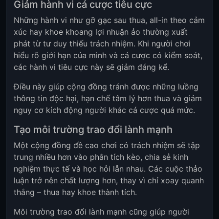
Giảm hành vi cá cược tiêu cực
Những hành vi như gỡ gạc sau thua, all-in theo cảm
xúc hay khoe khoang lợi nhuận ảo thường xuất
phát từ tư duy thiếu trách nhiệm. Khi người chơi
hiểu rõ giới hạn của mình và cá cược có kiểm soát,
các hành vi tiêu cực này sẽ giảm đáng kể.
Điều này giúp cộng đồng tránh được những luồng
thông tin độc hại, hạn chế tâm lý hơn thua và giảm
nguy cơ kích động người khác cá cược quá mức.
Tạo môi trường trao đổi lành mạnh
Một cộng đồng đề cao chơi có trách nhiệm sẽ tập
trung nhiều hơn vào phân tích kèo, chia sẻ kinh
nghiệm thực tế và học hỏi lẫn nhau. Các cuộc thảo
luận trở nên chất lượng hơn, thay vì chỉ xoay quanh
thắng – thua hay khoe thành tích.
Môi trường trao đổi lành mạnh cũng giúp người