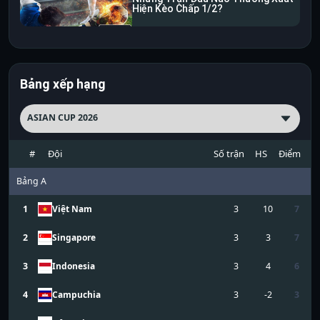
Hiện Kèo Chấp 1/2?
Bảng xếp hạng
ASIAN CUP 2026
#
Đội
Số trận
HS
Điểm
Bảng
A
1
Việt Nam
3
10
7
2
Singapore
3
3
7
3
Indonesia
3
4
6
4
Campuchia
3
-2
3