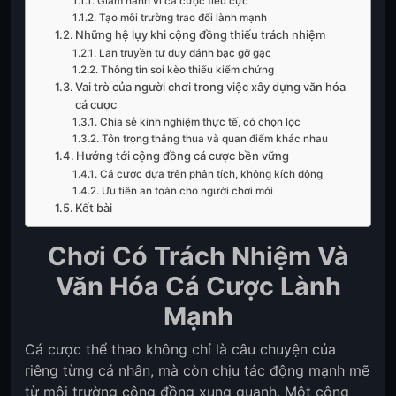
Giảm hành vi cá cược tiêu cực
Tạo môi trường trao đổi lành mạnh
Những hệ lụy khi cộng đồng thiếu trách nhiệm
Lan truyền tư duy đánh bạc gỡ gạc
Thông tin soi kèo thiếu kiểm chứng
Vai trò của người chơi trong việc xây dựng văn hóa
cá cược
Chia sẻ kinh nghiệm thực tế, có chọn lọc
Tôn trọng thắng thua và quan điểm khác nhau
Hướng tới cộng đồng cá cược bền vững
Cá cược dựa trên phân tích, không kích động
Ưu tiên an toàn cho người chơi mới
Kết bài
Chơi Có Trách Nhiệm Và
Văn Hóa Cá Cược Lành
Mạnh
Cá cược thể thao không chỉ là câu chuyện của
riêng từng cá nhân, mà còn chịu tác động mạnh mẽ
từ môi trường cộng đồng xung quanh. Một cộng