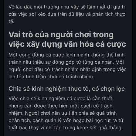
Về lâu dài, môi trường như vậy sẽ làm mất đi giá trị
của việc soi kèo dựa trên dữ liệu và phân tích thực
tế.
Vai trò của người chơi trong
việc xây dựng văn hóa cá cược
Một cộng đồng cá cược lành mạnh không thể hình
thành nếu thiếu sự đóng góp từ từng cá nhân. Mỗi
người chơi đều có trách nhiệm nhất định trong việc
lan tỏa tinh thần chơi có trách nhiệm.
Chia sẻ kinh nghiệm thực tế, có chọn lọc
Việc chia sẻ kinh nghiệm cá cược là cần thiết,
nhưng cần được thực hiện một cách có trách
nhiệm. Người chơi nên ưu tiên chia sẻ quá trình
phân tích, cách quản lý vốn hoặc bài học rút ra từ
thất bại, thay vì chỉ tập trung khoe kết quả thắng.