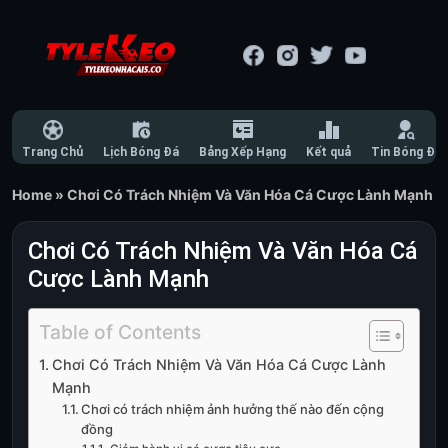
Trang Chủ
Lịch Bóng Đá
Bảng Xếp Hạng
Kết quả
Tin Bóng Đá
Home
»
Chơi Có Trách Nhiệm Và Văn Hóa Cá Cược Lành Mạnh
Chơi Có Trách Nhiệm Và Văn Hóa Cá
Cược Lành Mạnh
Table of Contents
Chơi Có Trách Nhiệm Và Văn Hóa Cá Cược Lành
Mạnh
Chơi có trách nhiệm ảnh hưởng thế nào đến cộng
đồng