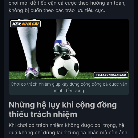
chơi mới dễ tiếp cận cá cược theo hướng an toàn,
không bị cuốn theo các trào lưu tiêu cực.
Chơi có trách nhiệm giúp xây dựng cộng đồng cá cược văn
minh, bền vững
Những hệ lụy khi cộng đồng
thiếu trách nhiệm
Khi chơi có trách nhiệm không được coi trọng, hệ
quả không chỉ dừng lại ở từng cá nhân mà còn ảnh