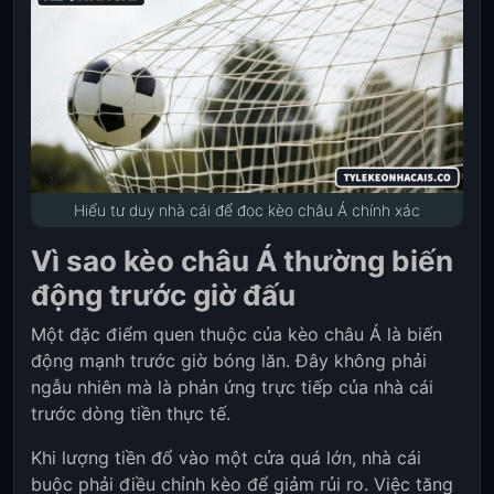
Hiểu tư duy nhà cái để đọc kèo châu Á chính xác
Vì sao kèo châu Á thường biến
động trước giờ đấu
Một đặc điểm quen thuộc của
kèo châu Á
là biến
động mạnh trước giờ bóng lăn. Đây không phải
ngẫu nhiên mà là phản ứng trực tiếp của nhà cái
trước dòng tiền thực tế.
Khi lượng tiền đổ vào một cửa quá lớn, nhà cái
buộc phải điều chỉnh kèo để giảm rủi ro. Việc tăng