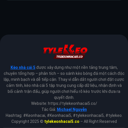
Kèo nhà cái 5
được xây dựng như một nền tảng trung tâm,
chuyên tổng hợp – phân tích – so sánh kèo bóng đá một cách độc
lập, minh bạch và dễ tiếp cận. Thay vì dẫn dắt người chơi đặt cược
cảm tính, kèo nhà cái 5 tập trung cung cấp dữ liệu, nhận định và
bối cảnh trận đấu, giúp người chơi hiểu rõ kèo trước khi đưa ra
quyết định.
Website: https://tylekeonhacai5.co/
Tác Giả:
Michael Nguyễn
Hashtag: #Keonhacai, #Keonhacai5, #tylekeonhacai5, #tylekeo.
Copyright 2025 ©
tylekeonhacai5.co
– All Right Reserved