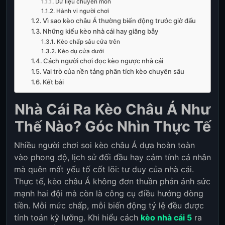
Dữ liệu chuyên môn
Hành vi người chơi
Vì sao kèo châu Á thường biến động trước giờ đấu
Những kiểu kèo nhà cái hay giăng bẫy
Kèo chấp sâu cửa trên
Kèo dụ cửa dưới
Cách người chơi đọc kèo ngược nhà cái
Vai trò của nền tảng phân tích kèo chuyên sâu
Kết bài
Nhà Cái Ra Kèo Châu Á Như
Thế Nào? Góc Nhìn Thực Tế
Nhiều người chơi soi
kèo châu Á
dựa hoàn toàn
vào phong độ, lịch sử đối đầu hay cảm tính cá nhân
mà quên mất yếu tố cốt lõi: tư duy của nhà cái.
Thực tế, kèo châu Á không đơn thuần phản ánh sức
mạnh hai đội mà còn là công cụ điều hướng dòng
tiền. Mỗi mức chấp, mỗi biến động tỷ lệ đều được
tính toán kỹ lưỡng. Khi hiểu cách
kèo nhà cái 5
ra