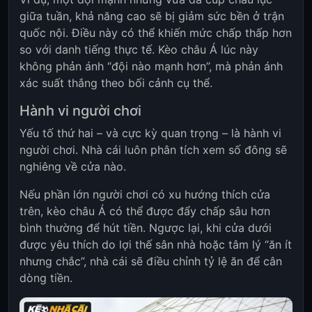
giữa tuần, khả năng cao sẽ bị giảm sức bền ở trận
quốc nội. Điều này có thể khiến mức chấp thấp hơn
so với danh tiếng thực tế. Kèo châu Á lúc này
không phản ánh “đội nào mạnh hơn”, mà phản ánh
xác suất thắng theo bối cảnh cụ thể.
Hành vi người chơi
Yếu tố thứ hai – và cực kỳ quan trọng – là hành vi
người chơi. Nhà cái luôn phân tích xem số đông sẽ
nghiêng về cửa nào.
Nếu phần lớn người chơi có xu hướng thích cửa
trên, kèo châu Á có thể được đẩy chấp sâu hơn
bình thường để hút tiền. Ngược lại, khi cửa dưới
được yêu thích do lợi thế sân nhà hoặc tâm lý “ăn ít
nhưng chắc”, nhà cái sẽ điều chỉnh tỷ lệ ăn để cân
dòng tiền.