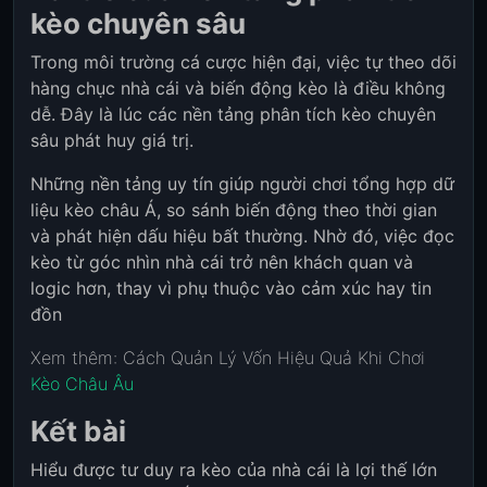
kèo chuyên sâu
Trong môi trường cá cược hiện đại, việc tự theo dõi
hàng chục nhà cái và biến động kèo là điều không
dễ. Đây là lúc các nền tảng phân tích kèo chuyên
sâu phát huy giá trị.
Những nền tảng uy tín giúp người chơi tổng hợp dữ
liệu kèo châu Á, so sánh biến động theo thời gian
và phát hiện dấu hiệu bất thường. Nhờ đó, việc đọc
kèo từ góc nhìn nhà cái trở nên khách quan và
logic hơn, thay vì phụ thuộc vào cảm xúc hay tin
đồn
Xem thêm: Cách Quản Lý Vốn Hiệu Quả Khi Chơi
Kèo Châu Âu
Kết bài
Hiểu được tư duy ra kèo của nhà cái là lợi thế lớn