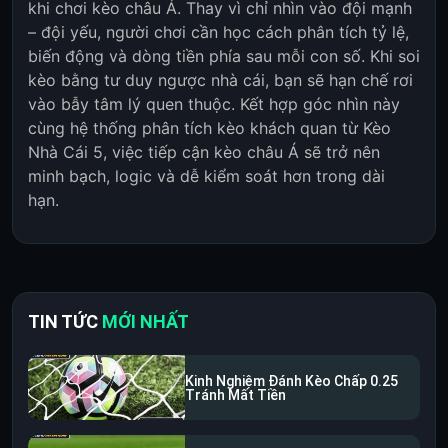
khi chơi
kèo châu Á
. Thay vì chỉ nhìn vào đội mạnh
– đội yếu, người chơi cần học cách phân tích tỷ lệ,
biến động và dòng tiền phía sau mỗi con số. Khi soi
kèo bằng tư duy ngược nhà cái, bạn sẽ hạn chế rơi
vào bẫy tâm lý quen thuộc. Kết hợp góc nhìn này
cùng hệ thống phân tích kèo khách quan từ
Kèo
Nhà Cái 5
, việc tiếp cận kèo châu Á sẽ trở nên
minh bạch, logic và dễ kiểm soát hơn trong dài
hạn.
TIN TỨC
MỚI NHẤT
Kinh Nghiệm Đánh Kèo Chấp 0.25
Tránh Mất Tiền