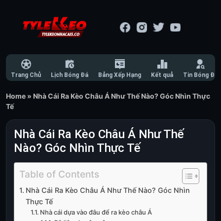
Trang Chủ
Lịch Bóng Đá
Bảng Xếp Hạng
Kết quả
Tin Bóng Đá
Home
»
Nhà Cái Ra Kèo Châu Á Như Thế Nào? Góc Nhìn Thực
Tế
Nhà Cái Ra Kèo Châu Á Như Thế
Nào? Góc Nhìn Thực Tế
Table of Contents
Nhà Cái Ra Kèo Châu Á Như Thế Nào? Góc Nhìn
Thực Tế
Nhà cái dựa vào đâu để ra kèo châu Á